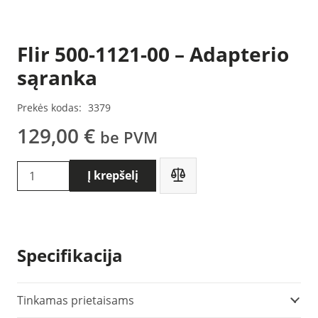
Flir 500-1121-00 – Adapterio
sąranka
Prekės kodas:
3379
129,00
€
be PVM
produkto
Į krepšelį
kiekis:
Flir
500-
1121-
Specifikacija
00
-
Adapterio
Tinkamas prietaisams
sąranka