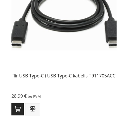
Flir USB Type-C į USB Type-C kabelis T911705ACC
28,99
€
be PVM