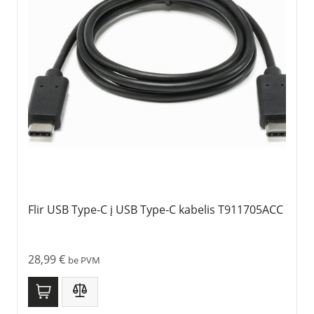
Flir USB Type-C į USB Type-C kabelis T911705ACC
28,99
€
be PVM