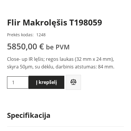
Flir Makrolęšis T198059
Prekės kodas:
1248
5850,00
€
be PVM
Close- up IR lęšis; regos laukas (32 mm x 24 mm),
skyra 50µm, su dėklu, darbinis atstumas: 84 mm.
produkto
Į krepšelį
kiekis:
Flir
Makrolęšis
T198059
Specifikacija