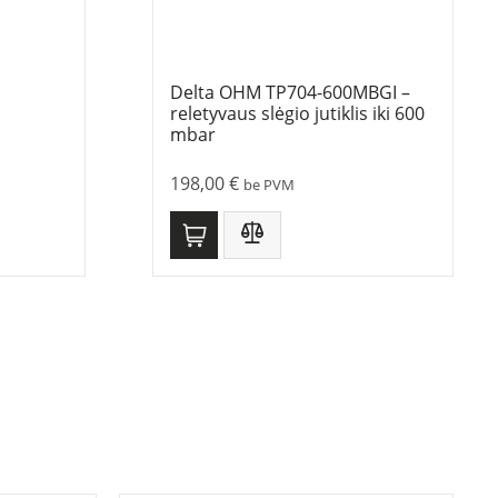
Delta OHM TP704-600MBGI –
reletyvaus slėgio jutiklis iki 600
mbar
198,00
€
be PVM