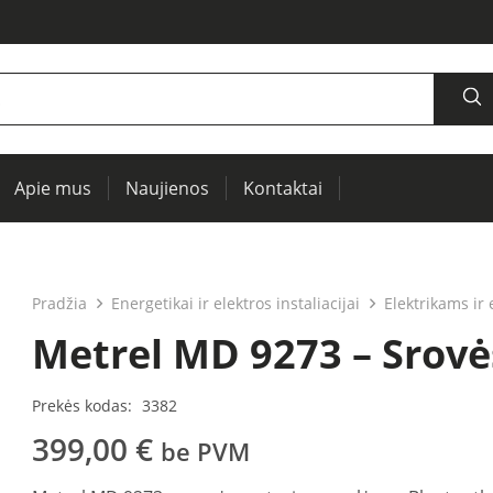
Apie mus
Naujienos
Kontaktai
šaltiniai, oscilografai, RCL matuokliai
Termovizija, IR langai preventyviai diagnostikai
Įrenginių ir elektros mašinų testavimui (PAT)
Pradžia
Energetikai ir elektros instaliacijai
Elektrikams ir
Metrel MD 9273 – Srov
Prekės kodas:
3382
399,00
€
be PVM