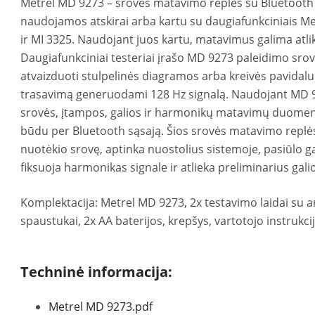
Metrel MD 9273 – srovės matavimo replės su Bluetooth s
naudojamos atskirai arba kartu su daugiafunkciniais Met
ir MI 3325. Naudojant juos kartu, matavimus galima atli
Daugiafunkciniai testeriai įrašo MD 9273 paleidimo srov
atvaizduoti stulpelinės diagramos arba kreivės pavidalu. T
trasavimą generuodami 128 Hz signalą. Naudojant MD 9
srovės, įtampos, galios ir harmonikų matavimų duomen
būdu per Bluetooth sąsają. Šios srovės matavimo repl
nuotėkio srovę, aptinka nuostolius sistemoje, pasiūlo ga
fiksuoja harmonikas signale ir atlieka preliminarius gali
Komplektacija: Metrel MD 9273, 2x testavimo laidai su an
spaustukai, 2x AA baterijos, krepšys, vartotojo instrukcij
Techninė informacija:
Metrel MD 9273.pdf