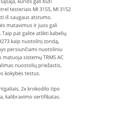
ąsaja, kurios gali būti
rel testeriais MI 3155, MI 3152
kti iš saugaus atstumo.
ės matavimus ir juos gali
aip pat galite atlikti kabelių
273 kaip nuotolinį zondą,
ys persiunčiami nuotoliniu
ės matuoja sistemų TRMS AC
limas nuostolių priežastis,
os kokybės testus.
tgaliais, 2x krokodilo tipo
a, kalibravimo sertifikatas.