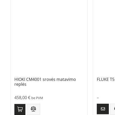
HIOKI CM4001 srovės matavimo
FLUKE T5
replės
458,00
€
–
be PVM