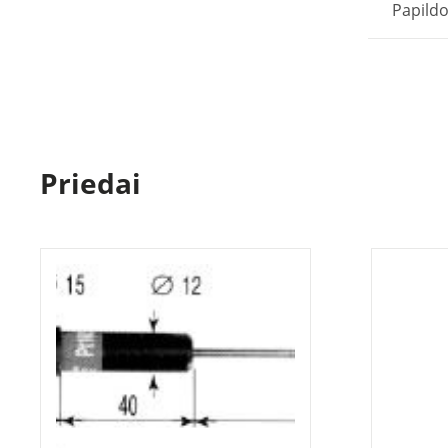
Papild
Priedai