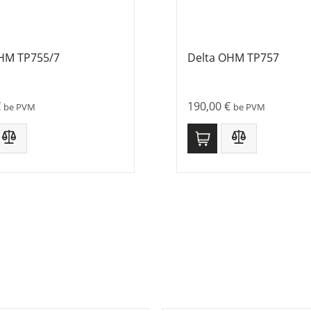
HM TP755/7
Delta OHM TP757
€
190,00
€
be PVM
be PVM