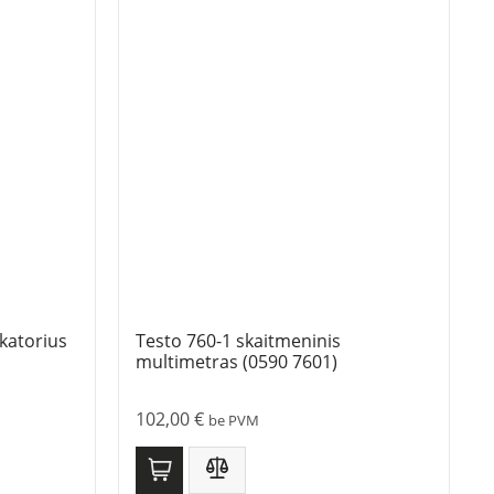
katorius
Testo 760-1 skaitmeninis
multimetras (0590 7601)
102,00
€
be PVM