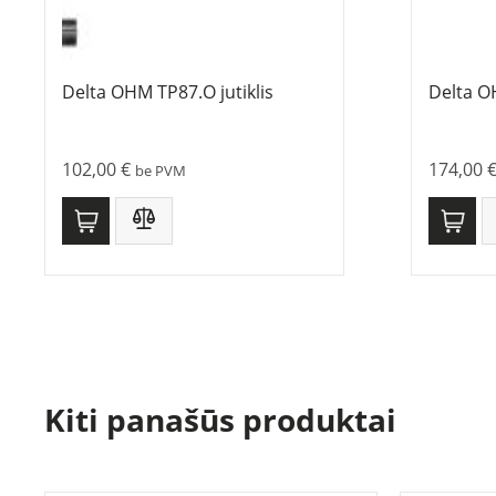
Delta OHM TP87.O jutiklis
Delta O
102,00
€
174,00
be PVM
Kiti panašūs produktai