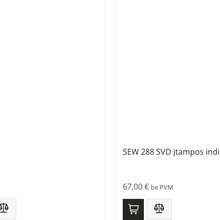
SEW 288 SVD įtampos indi
67,00
€
be PVM