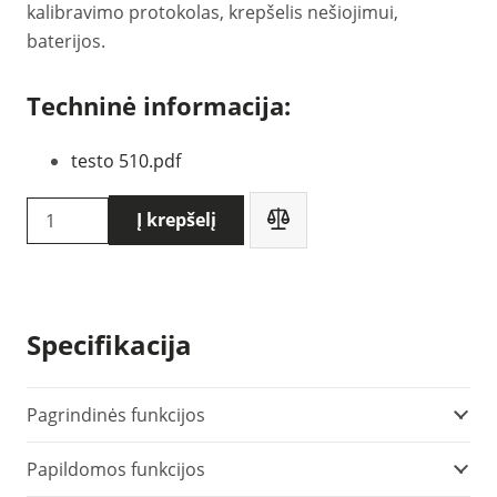
kalibravimo protokolas, krepšelis nešiojimui,
baterijos.
Techninė informacija:
testo 510.pdf
produkto
Į krepšelį
kiekis:
Testo
510
slėgio
Specifikacija
matuoklis
(0563
0510)
Pagrindinės funkcijos
Papildomos funkcijos