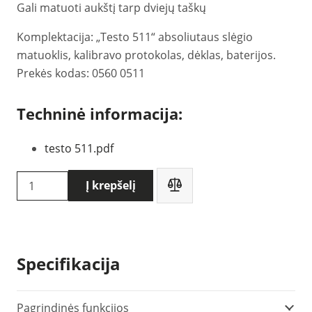
Gali matuoti aukštį tarp dviejų taškų
Komplektacija: „Testo 511“ absoliutaus slėgio
matuoklis, kalibravo protokolas, dėklas, baterijos.
Prekės kodas: 0560 0511
Techninė informacija:
testo 511.pdf
produkto
Į krepšelį
kiekis:
Testo
511
absoliutaus
Specifikacija
slėgio
matuoklis
(0560
Pagrindinės funkcijos