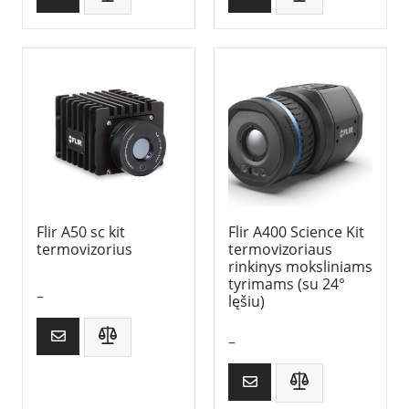
Flir A50 sc kit
Flir A400 Science Kit
termovizorius
termovizoriaus
rinkinys moksliniams
tyrimams (su 24°
–
lęšiu)
–