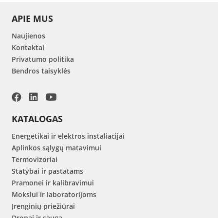
APIE MUS
Naujienos
Kontaktai
Privatumo politika
Bendros taisyklės
KATALOGAS
Energetikai ir elektros instaliacijai
Aplinkos sąlygų matavimui
Termovizoriai
Statybai ir pastatams
Pramonei ir kalibravimui
Mokslui ir laboratorijoms
Įrenginių priežiūrai
Dronai ir sauga