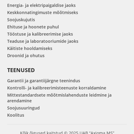
Energia- ja elektripaigaldise jaoks
Keskkonnatingimuste mõõtmiseks
Soojuskujutis
Ehituse ja hoonete puhul
Tööstuse ja kalibreerimise jaoks
Teaduse ja laboratooriumide jaoks
Käitiste hooldamiseks
Droonid ja ohutus
TEENUSED
Garantii ja garantiijärgne teenindus
Kontrolli- ja kalibreerimisteenuste korraldamine
Mittestandardsete mõõtmislahenduste leidmine ja
arendamine
Soojusuuringud
Koolitus
Kõik õigused kaitstud © 2025 UAB “Axioma MS”