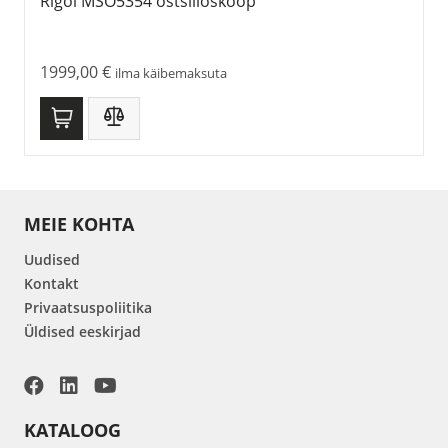
Rigol MSO5354 ostsilloskoop
1999,00
€
ilma käibemaksuta
MEIE KOHTA
Uudised
Kontakt
Privaatsuspoliitika
Üldised eeskirjad
KATALOOG