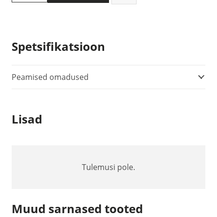
LCR200
LCR
mõõtur
kogus
Spetsifikatsioon
Peamised omadused
Lisad
Tulemusi pole.
Muud sarnased tooted