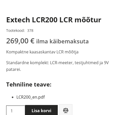
Extech LCR200 LCR mõõtur
Tootekood:
378
269,00
€
ilma käibemaksuta
Kompaktne kaasaskantav LCR mõõtja
Standardne komplekt: LCR-meeter, testjuhtmed ja 9V
patarei.
Tehniline teave:
LCR200_en.pdf
Extech
Lisa korvi