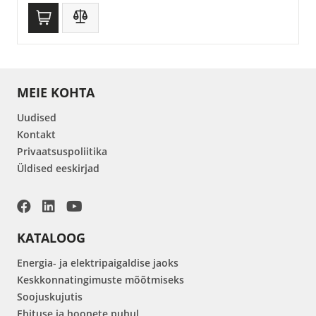
MEIE KOHTA
Uudised
Kontakt
Privaatsuspoliitika
Üldised eeskirjad
KATALOOG
Energia- ja elektripaigaldise jaoks
Keskkonnatingimuste mõõtmiseks
Soojuskujutis
Ehituse ja hoonete puhul