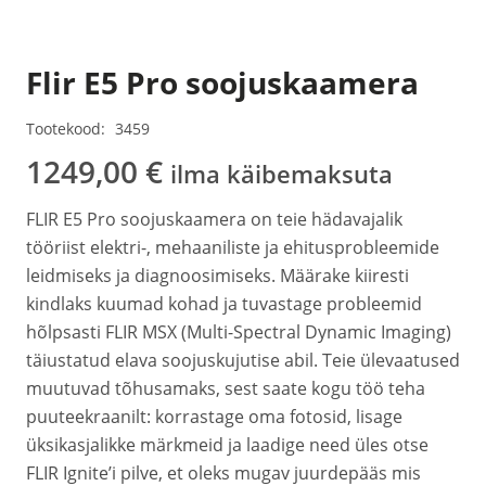
Flir E5 Pro soojuskaamera
Tootekood:
3459
1249,00
€
ilma käibemaksuta
FLIR E5 Pro soojuskaamera on teie hädavajalik
tööriist elektri-, mehaaniliste ja ehitusprobleemide
leidmiseks ja diagnoosimiseks. Määrake kiiresti
kindlaks kuumad kohad ja tuvastage probleemid
hõlpsasti FLIR MSX (Multi-Spectral Dynamic Imaging)
täiustatud elava soojuskujutise abil. Teie ülevaatused
muutuvad tõhusamaks, sest saate kogu töö teha
puuteekraanilt: korrastage oma fotosid, lisage
üksikasjalikke märkmeid ja laadige need üles otse
FLIR Ignite’i pilve, et oleks mugav juurdepääs mis