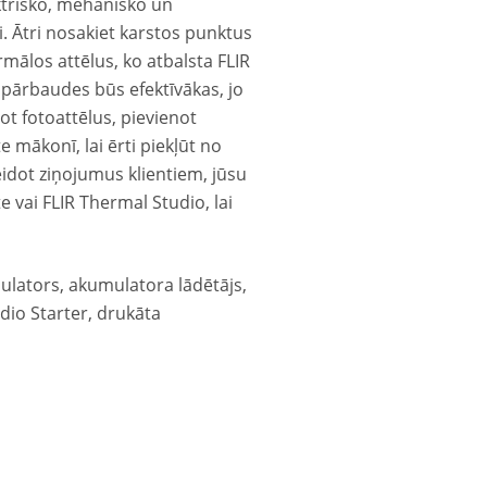
ektrisko, mehānisko un
. Ātri nosakiet karstos punktus
rmālos attēlus, ko atbalsta FLIR
pārbaudes būs efektīvākas, jo
ot fotoattēlus, pievienot
e mākonī, lai ērti piekļūt no
eidot ziņojumus klientiem, jūsu
e vai FLIR Thermal Studio, lai
lators, akumulatora lādētājs,
dio Starter, drukāta