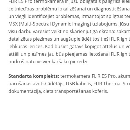
FLIR E5 Pro termokamera ir jūsu obligātais palīgrīks el
celtniecības problēmu lokalizēšanai un diagnosticēšanai
un viegli identificējiet problēmas, izmantojot spilgtus te
MSX (Multi-Spectral Dynamic Imaging) uzlabojums. Jūsu 
visu darbu varēsiet veikt no skārienjūtīgā ekrāna: sakārt
detalizētas piezīmes un augšupielādēt tos tieši FLIR Ignit
jebkuras ierīces. Kad būsiet gatavs kopīgot attēlus un v
attēli un piezīmes jau būs pieejamas lietošanai FLIR Ignit
nodrošinātu visvienkāršāko pieredzi.
Standarta komplekts:
termokamera FLIR E5 Pro, akumu
barošanas avots/lādētājs, USB kabelis, FLIR Thermal Stu
dokumentācija, ciets transportēšanas koferis.