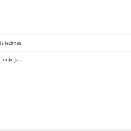
termokamera
quantity
ās iezīmes
 funkcijas