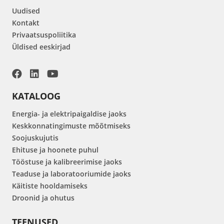
Uudised
Kontakt
Privaatsuspoliitika
Üldised eeskirjad
KATALOOG
Energia- ja elektripaigaldise jaoks
Keskkonnatingimuste mõõtmiseks
Soojuskujutis
Ehituse ja hoonete puhul
Tööstuse ja kalibreerimise jaoks
Teaduse ja laboratooriumide jaoks
Käitiste hooldamiseks
Droonid ja ohutus
TEENUSED