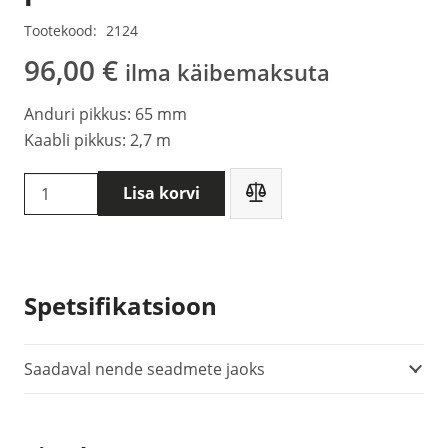
Tootekood:
2124
96,00
€
ilma käibemaksuta
Anduri pikkus: 65 mm
Kaabli pikkus: 2,7 m
MRU
Lisa korvi
62934
-
Põlemisõhu
temperatuuriandur,
Spetsifikatsioon
lühike
pistik
kogus
Saadaval nende seadmete jaoks