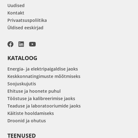
Uudised
Kontakt
Privaatsuspoliitika
Üldised eeskirjad
KATALOOG
Energia- ja elektripaigaldise jaoks
Keskkonnatingimuste mõõtmiseks
Soojuskujutis
Ehituse ja hoonete puhul
Tööstuse ja kalibreerimise jaoks
Teaduse ja laboratooriumide jaoks
Käitiste hooldamiseks
Droonid ja ohutus
TEENUSED