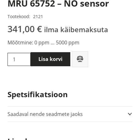
MRU 65752 – NO sensor
Tootekood:
2121
341,00
€
ilma käibemaksuta
Mõõtmine: 0 ppm … 5000 ppm
MRU
Lisa korvi
65752
-
NO
sensor
Spetsifikatsioon
kogus
Saadaval nende seadmete jaoks