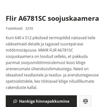
Flir A6781SC soojuskaamera
Tootekood:
3239
Kuni 640 x 512 pikslised termopildid näitavad teile
väikseimaid detaile ja tagavad suurepärase
mõõtmistäpsuse. MWIR FLIR A6781SC
soojuskaamera on loodud selleks, et pakkuda
parimat soojusmõõtmistulemust koos kõige
arenenumate ühendusvõimalustega. Need on
ideaalsed teadlastele ja teadus- ja arendustegevuse
spetsialistidele, kes töötavad kõige nõudlikumate
rakenduste kallal.
Hankige hinnapakkumine