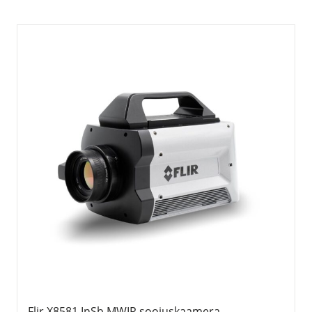
Flir X8581 InSb MWIR soojuskaamera