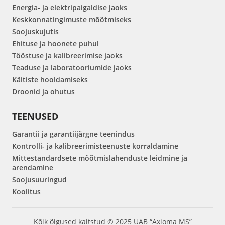
Energia- ja elektripaigaldise jaoks
Keskkonnatingimuste mõõtmiseks
Soojuskujutis
Ehituse ja hoonete puhul
Tööstuse ja kalibreerimise jaoks
Teaduse ja laboratooriumide jaoks
Käitiste hooldamiseks
Droonid ja ohutus
TEENUSED
Garantii ja garantiijärgne teenindus
Kontrolli- ja kalibreerimisteenuste korraldamine
Mittestandardsete mõõtmislahenduste leidmine ja
arendamine
Soojusuuringud
Koolitus
Kõik õigused kaitstud © 2025 UAB “Axioma MS”